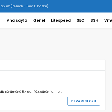
pılır? (Resimli – Tüm Cihazlar)
Ana sayfa
Genel
Litespeed
SEO
SSH
Vm
adb sürümünü 5.x den 10.x sürümlerine…
DEVAMINI OKU