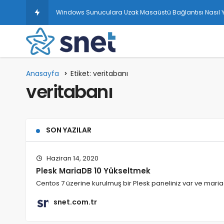
Windows Sunuculara Uzak Masaüstü Bağlantısı Nasıl Ya
Anasayfa
Etiket: veritabanı
veritabanı
SON YAZILAR
Haziran 14, 2020
Plesk MariaDB 10 Yükseltmek
Centos 7 üzerine kurulmuş bir Plesk paneliniz var ve mari
snet.com.tr