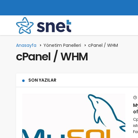
Anasayfa
Yönetim Panelleri
cPanel / WHM
cPanel / WHM
SON YAZILAR
M
of
Cp
is
Fa