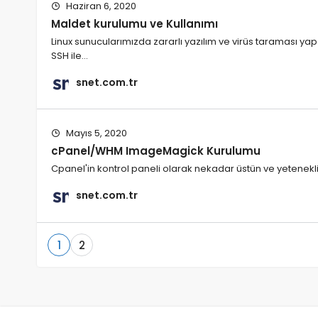
Haziran 6, 2020
Maldet kurulumu ve Kullanımı
Linux sunucularımızda zararlı yazılım ve virüs taraması y
SSH ile…
snet.com.tr
Mayıs 5, 2020
cPanel/WHM ImageMagick Kurulumu
Cpanel'in kontrol paneli olarak nekadar üstün ve yetenek
snet.com.tr
1
2