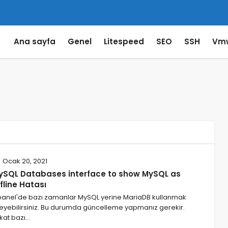
Ana sayfa
Genel
Litespeed
SEO
SSH
Vm
Ocak 20, 2021
ySQL Databases interface to show MySQL as
fline Hatası
anel'de bazı zamanlar MySQL yerine MariaDB kullanmak
teyebilirsiniz. Bu durumda güncelleme yapmanız gerekir.
kat bazı…