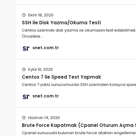
Ekim 18, 2020
SSH ile Disk Yazma/Okuma Testi
Centos üzerinde disk yazma ve okumasını test edebilmek i
Öncelikle…
snet.com.tr
Eylül 10, 2020
Centos 7 ile Speed Test Yapmak
Centos 7 yüklü sunucumuzda SSH üzerinden kolayca speed t
snet.com.tr
Haziran 14, 2020
Brute Force Kapatmak (Cpanel Oturum Açma 
Cpanel sunucuda bulunan brute force atakları engellemek 