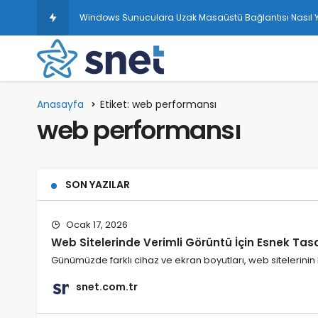
Windows Sunuculara Uzak Masaüstü Bağlantısı Nasıl Ya
Anasayfa
Etiket: web performansı
web performansı
SON YAZILAR
Ocak 17, 2026
Web Sitelerinde Verimli Görüntü İçin Esnek Tasa
Günümüzde farklı cihaz ve ekran boyutları, web sitelerinin
snet.com.tr