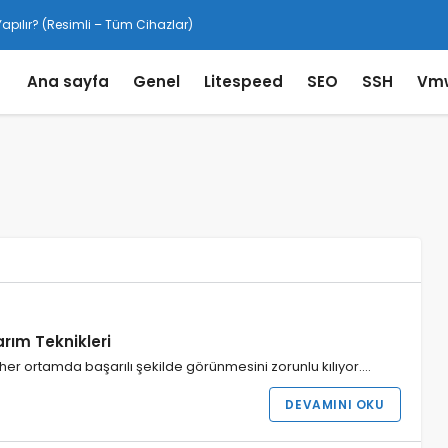
pılır? (Resimli – Tüm Cihazlar)
Ana sayfa
Genel
Litespeed
SEO
SSH
Vm
rım Teknikleri
 her ortamda başarılı şekilde görünmesini zorunlu kılıyor.…
DEVAMINI OKU