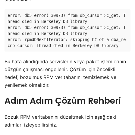
error: db5 error(-30973) from db_cursor->c_get: T
hread died in Berkeley DB library

error: db5 error(-30973) from db_cursor->c_get: T
hread died in Berkeley DB library

error: rpmdbNextIterator: skipping h# of a dba_re
Bu hata alındığında servislerin veya paket işlemlerinin
düzgün çalışması engellenir. Çözüm için öncelikli
hedef, bozulmuş RPM veritabanını temizlemek ve
yenilemek olmalıdır.
Adım Adım Çözüm Rehberi
Bozuk RPM veritabanını düzeltmek için aşağıdaki
adımları izleyebilirsiniz.