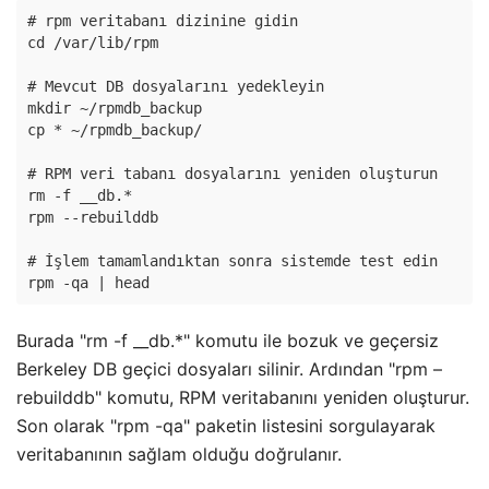
# rpm veritabanı dizinine gidin

cd /var/lib/rpm

# Mevcut DB dosyalarını yedekleyin

mkdir ~/rpmdb_backup

cp * ~/rpmdb_backup/

# RPM veri tabanı dosyalarını yeniden oluşturun

rm -f __db.*

rpm --rebuilddb

# İşlem tamamlandıktan sonra sistemde test edin

Burada "rm -f __db.*" komutu ile bozuk ve geçersiz
Berkeley DB geçici dosyaları silinir. Ardından "rpm –
rebuilddb" komutu, RPM veritabanını yeniden oluşturur.
Son olarak "rpm -qa" paketin listesini sorgulayarak
veritabanının sağlam olduğu doğrulanır.