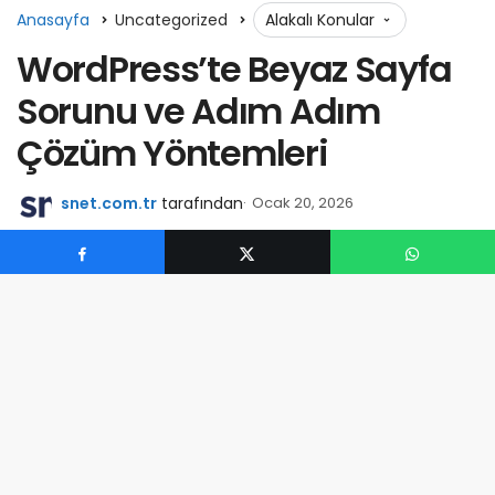
Anasayfa
Uncategorized
Alakalı Konular
WordPress’te Beyaz Sayfa
Sorunu ve Adım Adım
Çözüm Yöntemleri
snet.com.tr
tarafından
Ocak 20, 2026
0
WordPress kullanıcılarının zaman zaman karşılaştığı en
can sıkıcı problemlerden biri, sitenin tamamen boş,
beyaz bir sayfa göstermesidir. Teknik adıyla “Beyaz
Sayfa Hatası” olarak bilinen bu durum, genellikle PHP
hatalarından veya sunucu kaynaklı sorunlardan
kaynaklanabilir. Bu yazıda, beyaz sayfa sorununu