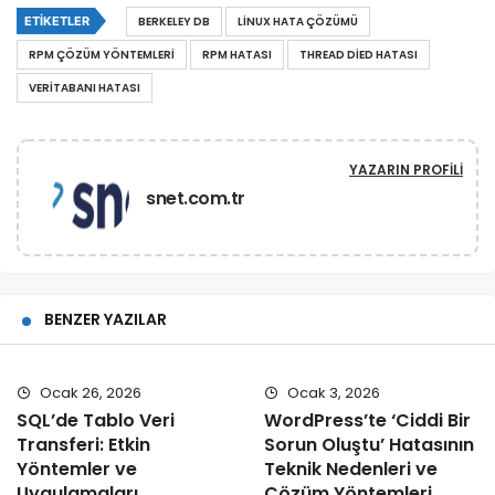
ETIKETLER
BERKELEY DB
LINUX HATA ÇÖZÜMÜ
RPM ÇÖZÜM YÖNTEMLERI
RPM HATASI
THREAD DIED HATASI
VERITABANI HATASI
YAZARIN PROFILI
snet.com.tr
BENZER YAZILAR
Ocak 26, 2026
Ocak 3, 2026
SQL’de Tablo Veri
WordPress’te ‘Ciddi Bir
Transferi: Etkin
Sorun Oluştu’ Hatasının
Yöntemler ve
Teknik Nedenleri ve
Uygulamaları
Çözüm Yöntemleri