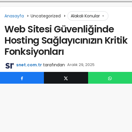
Anasayfa
Uncategorized
Alakalı Konular
Web Sitesi Güvenliğinde
Hosting Sağlayıcınızın Kritik
Fonksiyonları
snet.com.tr
tarafından
Aralık 29, 2025
0
Günümüzde web sitelerinin güvenliği, sadece site
sahibinin değil, aynı zamanda hosting sağlayıcının da
yakından takip etmesi gereken bir alan haline gelmiştir.
Hosting firmaları, sundukları altyapı ve servislerle siber
tehditlere karşı koruyucu kalkan oluşturur. Bu yazıda,