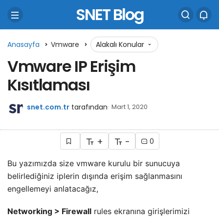
SNET Blog
Anasayfa
Vmware
Alakalı Konular
Vmware IP Erişim
Kısıtlaması
snet.com.tr
tarafından
Mart 1, 2020
+
-
0
Bu yazımızda size vmware kurulu bir sunucuya
belirlediğiniz iplerin dışında erişim sağlanmasını
engellemeyi anlatacağız,
Networking > Firewall
rules ekranına girişlerimizi