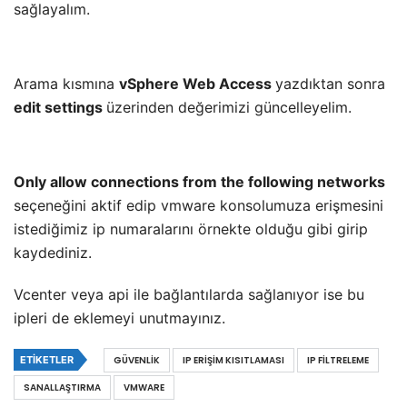
sağlayalım.
Arama kısmına
vSphere Web Access
yazdıktan sonra
edit settings
üzerinden değerimizi güncelleyelim.
Only allow connections from the following networks
seçeneğini aktif edip vmware konsolumuza erişmesini
istediğimiz ip numaralarını örnekte olduğu gibi girip
kaydediniz.
Vcenter veya api ile bağlantılarda sağlanıyor ise bu
ipleri de eklemeyi unutmayınız.
ETIKETLER
GÜVENLIK
IP ERIŞIM KISITLAMASI
IP FILTRELEME
SANALLAŞTIRMA
VMWARE