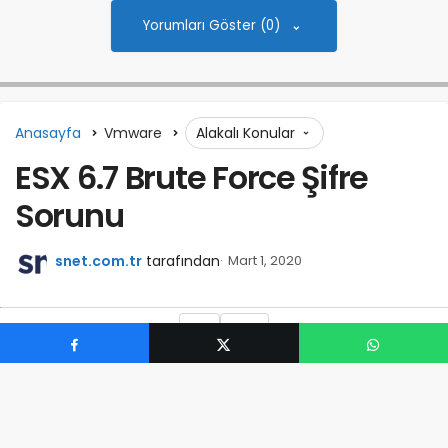
Yorumları Göster (0)
Anasayfa
Vmware
Alakalı Konular
ESX 6.7 Brute Force Şifre
Sorunu
snet.com.tr
tarafından
Mart 1, 2020
0
Vmware 6 sürümlerinde yaşanan sorunlardan bir
tanesi, root şifresi ile giriş yapmaya çalıştığınızda şifre
doğru olduğu halde yanlış diye hata vermesidir.