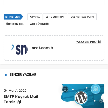
ETIKETLER
CPANEL
LET’S ENCRYPT
SSL AKTIVASYONU
ÜCRETSIZ SSL
WEB GÜVENLIĞI
YAZARIN PROFILI
snet.com.tr
BENZER YAZILAR
Mart 1, 2020
SMTP Kuyruk Mail
Temizliği