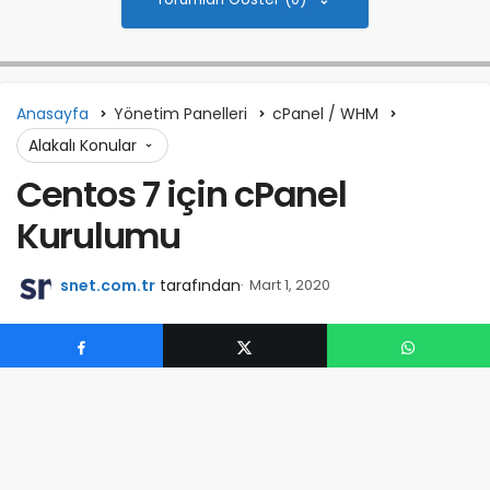
Anasayfa
Yönetim Panelleri
cPanel / WHM
Alakalı Konular
Centos 7 için cPanel
Kurulumu
snet.com.tr
tarafından
Mart 1, 2020
0
Centos 7 yayınlandıktan sonra cpanel kurmak bazı
senaryolar üzerinde başarısız oluyor. Bunların önüne
geçmek ve en doğru kurulumu yapmak için aşağıdaki