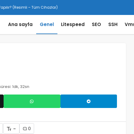
pılır? (Resimli – Tüm Cihazlar)
Ana sayfa
Genel
Litespeed
SEO
SSH
Vm
u
resi: 1dk, 32sn
-
0