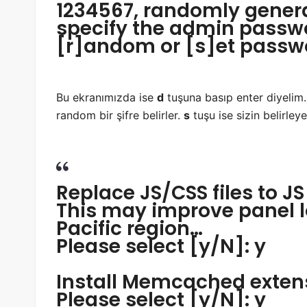
1234567, randomly gene
specify the admin passw
[r]andom or [s]et passwo
Bu ekranımızda ise
d
tuşuna basıp enter diyelim
random bir şifre belirler.
s
tuşu ise sizin belirley
Replace JS/CSS files to JS
This may improve panel l
Pacific region…
Please select [y/N]: y
Install Memcached extens
Please select [y/N]: y