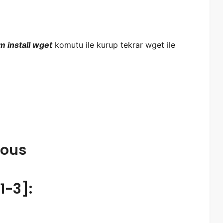
m install wget
komutu ile kurup tekrar wget ile
eous
1-3]: