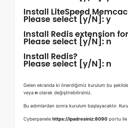
Install LiteSpeed Memca
Please select [y/N]: y
Install Redis extension fo
Please select [y/N]: n
Install Redis?
Please select [y/N]: n
Gelen ekranda ki önerdiğimiz kurulum bu şekild
veya
n
olarak değiştirebilirsiniz.
Bu adımlardan sonra kurulum başlayacaktır. Kurulu
Cyberpanele
https://ipadresiniz:8090
portu ile 