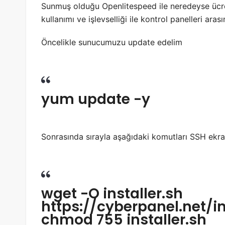
Sunmuş olduğu Openlitespeed ile neredeyse ücre
kullanımı ve işlevselliği ile kontrol panelleri ara
Öncelikle sunucumuzu update edelim
yum update -y
Sonrasında sırayla aşağıdaki komutları SSH ekra
wget -O installer.sh
https://cyberpanel.net/in
chmod 755 installer.sh