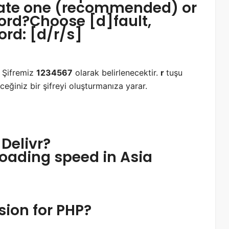
rate one (recommended) or
ord?Choose [d]fault,
rd: [d/r/s]
. Şifremiz
1234567
olarak belirlenecektir.
r
tuşu
eceğiniz bir şifreyi oluşturmanıza yarar.
 Delivr?
oading speed in Asia
ion for PHP?