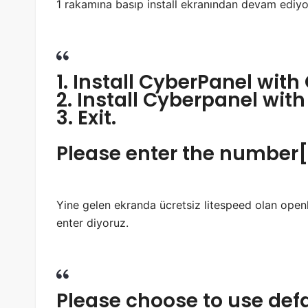
1 rakamına basıp install ekranından devam ediyo
1. Install CyberPanel wit
2. Install Cyberpanel with
3. Exit.
Please enter the number[
Yine gelen ekranda ücretsiz litespeed olan openli
enter diyoruz.
Please choose to use de