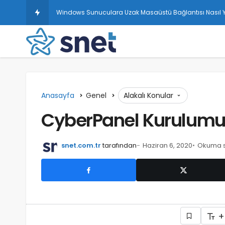
Windows Sunuculara Uzak Masaüstü Bağlantısı Nasıl Ya
Anasayfa
Genel
Alakalı Konular
CyberPanel Kurulum
snet.com.tr
tarafından
Haziran 6, 2020
Okuma sü
+