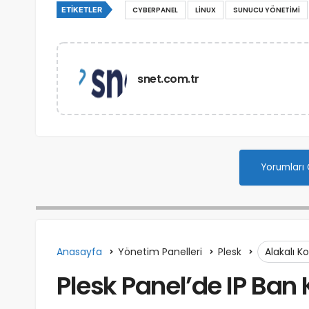
ETIKETLER
CYBERPANEL
LINUX
SUNUCU YÖNETIMI
snet.com.tr
Yorumları
Anasayfa
Yönetim Panelleri
Plesk
Alakalı K
Plesk Panel’de IP Ba