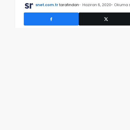
snet.com.tr
tarafından
Haziran 6, 2020
Okuma sü
Plesk yeni sürümlerinde gelmekte olan ip banlam
kapatmayı aşağıdaki adımları inceleyerek öğreneb
Plesk Panelimize
http://ipadresiniz:8880
portu i
Root/Administrator şifremiz ile login olduktan s
yer alan aşağıdaki bölümü buluyoruz.
See Banned IP Adresses
‘a basarak detaylara gi