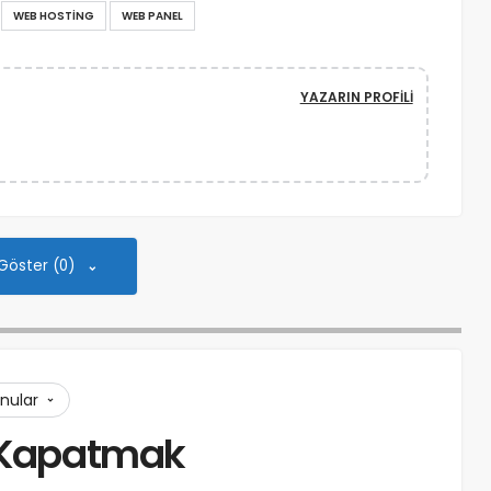
WEB HOSTING
WEB PANEL
YAZARIN PROFILI
 Göster (0)
onular
n Kapatmak